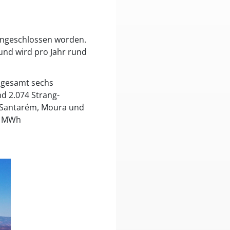
 angeschlossen worden.
und wird pro Jahr rund
nsgesamt sechs
nd 2.074 Strang-
o, Santarém, Moura und
00 MWh