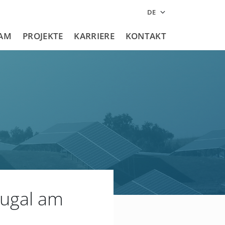
DE
PT
AM
PROJEKTE
KARRIERE
KONTAKT
EN
ES
tugal am