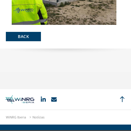
BACK
WiNRG Iberia
Notícias